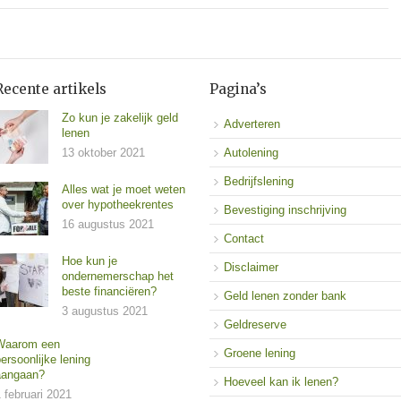
Recente artikels
Pagina’s
Zo kun je zakelijk geld
Adverteren
lenen
13 oktober 2021
Autolening
Bedrijfslening
Alles wat je moet weten
over hypotheekrentes
Bevestiging inschrijving
16 augustus 2021
Contact
Hoe kun je
Disclaimer
ondernemerschap het
beste financiëren?
Geld lenen zonder bank
3 augustus 2021
Geldreserve
Waarom een
Groene lening
ersoonlijke lening
aangaan?
Hoeveel kan ik lenen?
 februari 2021