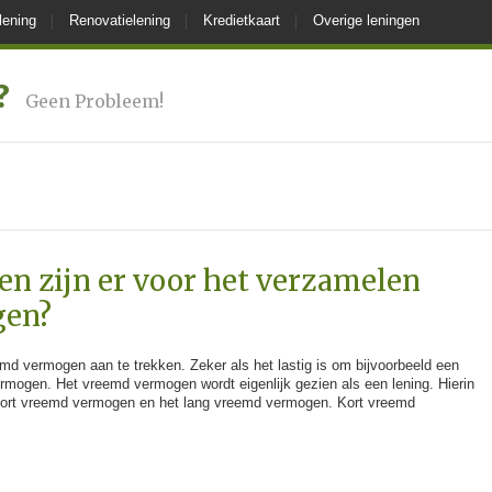
lening
Renovatielening
Kredietkaart
Overige leningen
?
Geen Probleem!
n zijn er voor het verzamelen
gen?
emd vermogen aan te trekken. Zeker als het lastig is om bijvoorbeeld een
ermogen. Het vreemd vermogen wordt eigenlijk gezien als een lening. Hierin
t kort vreemd vermogen en het lang vreemd vermogen. Kort vreemd