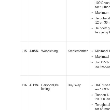
100% van 
factuurbe
Maximum 
Terugbetal
12 en 36 
Je hoeft g
te zijn bi
#15
4.05%
Woonlening
Kredietpartner
Minimaal 
Maximaal 
Tot 125% 
aankooppri
#16
4.39%
Persoonlijke
Buy Way
JKP tuss
lening
en 4.89%
Tussen € 
20.000 le
Terugbetal
tot 48 ma