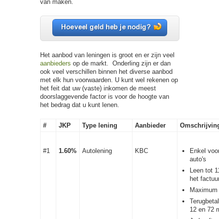
van maken.
Het aanbod van leningen is groot en er zijn veel
aanbieders
op de markt. Onderling zijn er dan
ook veel verschillen binnen het diverse aanbod
met elk hun voorwaarden. U kunt wel rekenen op
het feit dat uw (vaste) inkomen de meest
doorslaggevende factor is voor de hoogte van
het bedrag dat u kunt lenen.
#
JKP
Type lening
Aanbieder
Omschrijvin
#1
1.60%
Autolening
KBC
Enkel voo
auto's
Leen tot 
het factuu
Maximum 
Terugbetal
12 en 72 