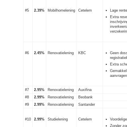
#5
2.39%
Mobilhomelening
Cetelem
Lage rente
Extra rese
inschrijvi
inverkeers
verzekerin
#6
2.45%
Renovatielening
KBC
Geen dossi
registrati
Extra sche
Gemakkeli
aanvragen
#7
2.95%
Renovatielening
Auxifina
#8
2.99%
Renovatielening
Beobank
#9
2.99%
Renovatielening
Santander
#10
2.99%
Studielening
Cetelem
Voordelige
Zonder zo