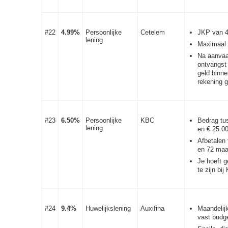
#22
4.99%
Persoonlijke
Cetelem
JKP van 
lening
Maximaal 
Na aanvaa
ontvangst 
geld binne
rekening g
#23
6.50%
Persoonlijke
KBC
Bedrag tu
lening
en € 25.0
Afbetalen
en 72 ma
Je hoeft g
te zijn bi
#24
9.4%
Huwelijkslening
Auxifina
Maandelij
vast budg