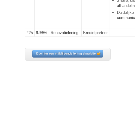
Snelle, di
afhandelin
Duidelijke
communic
#25
9.99%
Renovatielening
Kredietpartner