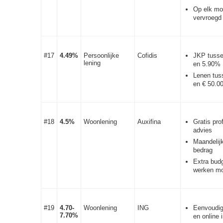
Op elk m
vervroegd
#17
4.49%
Persoonlijke
Cofidis
JKP tuss
lening
en 5.90%
Lenen tus
en € 50.0
#18
4.5%
Woonlening
Auxifina
Gratis pro
advies
Maandelij
bedrag
Extra bud
werken mo
#19
4.70-
Woonlening
ING
Eenvoudig
7.70%
en online i