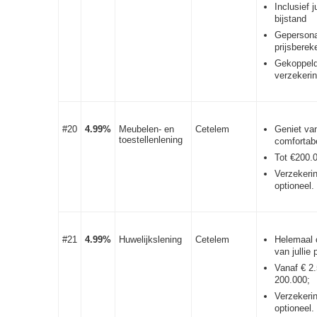
Inclusief j
bijstand
Gepersona
prijsberek
Gekoppeld
verzekeri
#20
4.99%
Meubelen- en
Cetelem
Geniet va
toestellenlening
comfortabe
Tot €200.
Verzekeri
optioneel.
#21
4.99%
Huwelijkslening
Cetelem
Helemaal 
van jullie 
Vanaf € 2.
200.000;
Verzekeri
optioneel.