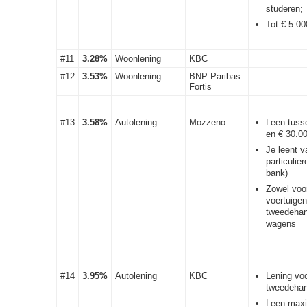
studeren;
Tot € 5.00
#11
3.28%
Woonlening
KBC
#12
3.53%
Woonlening
BNP Paribas
Fortis
#13
3.58%
Autolening
Mozzeno
Leen tuss
en € 30.0
Je leent v
particulie
bank)
Zowel voo
voertuigen
tweedeha
wagens
#14
3.95%
Autolening
KBC
Lening vo
tweedeha
Leen max