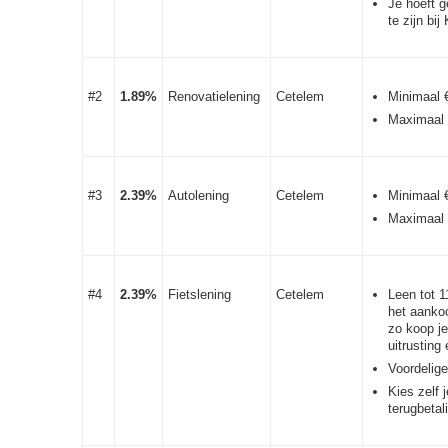
Je hoeft g
te zijn bi
#2
1.89%
Renovatielening
Cetelem
Minimaal 
Maximaal 
#3
2.39%
Autolening
Cetelem
Minimaal 
Maximaal 
#4
2.39%
Fietslening
Cetelem
Leen tot 
het aanko
zo koop j
uitrusting 
Voordelige
Kies zelf j
terugbetal