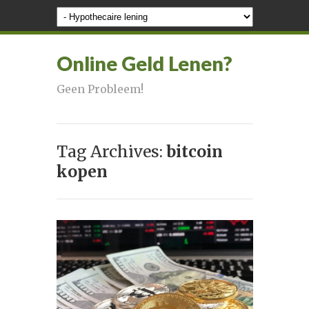
Online Geld Lenen?
Geen Probleem!
Tag Archives:
bitcoin
kopen