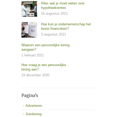
Alles wat je moet weten over
hypotheekrentes
16 augustus 2021
Hoe kun je ondernemerschap het
beste financiëren?
3 augustus 2021
Waarom een persoonlijke lening
aangaan?
1 februari 2021
Hoe vraag je een persoonlijke
lening aan?
24 december 2020
Pagina’s
Adverteren
Autolening